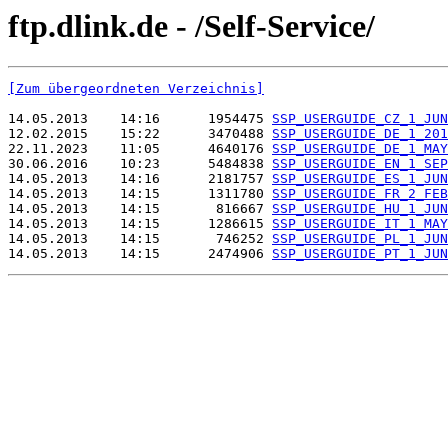
ftp.dlink.de - /Self-Service/
[Zum übergeordneten Verzeichnis]
14.05.2013    14:16      1954475 
SSP_USERGUIDE_CZ_1_JUN
12.02.2015    15:22      3470488 
SSP_USERGUIDE_DE_1_201
22.11.2023    11:05      4640176 
SSP_USERGUIDE_DE_1_MAY
30.06.2016    10:23      5484838 
SSP_USERGUIDE_EN_1_SEP
14.05.2013    14:16      2181757 
SSP_USERGUIDE_ES_1_JUN
14.05.2013    14:15      1311780 
SSP_USERGUIDE_FR_2_FEB
14.05.2013    14:15       816667 
SSP_USERGUIDE_HU_1_JUN
14.05.2013    14:15      1286615 
SSP_USERGUIDE_IT_1_MAY
14.05.2013    14:15       746252 
SSP_USERGUIDE_PL_1_JUN
14.05.2013    14:15      2474906 
SSP_USERGUIDE_PT_1_JUN