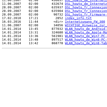
11.06.2007    02:00       436037 
DSL_howto_de_Internetz
11.06.2007    02:00       432674 
DSL_howto_de_Internetz
28.09.2007    02:00       635937 
DSL_howto_fr_Connexion
28.09.2007    02:00       635904 
DSL_howto_fr_Connexion
28.09.2007    02:00        90732 
DSL_howto_fr_Firmware-
17.02.2010    17:21         2852 
index_info.txt
16.03.2016    11:44        <dir> 
Internetzugang_FW_300
11.06.2007    02:00        34056 
WICHTIGE_Hinweise_zur_
14.01.2014    13:45       877032 
WLAN_howto_de_Android-
14.01.2014    13:31       324680 
WLAN_howto_de_Apple-Mo
14.01.2014    13:36       561981 
WLAN_howto_de_Win7-PC-
14.01.2014    13:48       897517 
WLAN_howto_de_Win8-PC-
14.01.2014    13:42       868778 
WLAN_howto_de_Win8-Tab