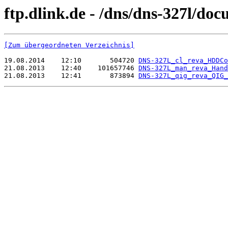
ftp.dlink.de - /dns/dns-327l/do
[Zum übergeordneten Verzeichnis]
19.08.2014    12:10       504720 
DNS-327L_cl_reva_HDDCo
21.08.2013    12:40    101657746 
DNS-327L_man_reva_Hand
21.08.2013    12:41       873894 
DNS-327L_qig_reva_QIG_