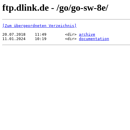
ftp.dlink.de - /go/go-sw-8e/
[Zum übergeordneten Verzeichnis]
20.07.2018    11:49        <dir> 
archive
11.01.2024    10:19        <dir> 
documentation