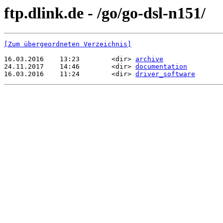
ftp.dlink.de - /go/go-dsl-n151/
[Zum übergeordneten Verzeichnis]
16.03.2016    13:23        <dir> 
archive
24.11.2017    14:46        <dir> 
documentation
16.03.2016    11:24        <dir> 
driver_software