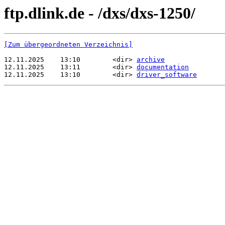
ftp.dlink.de - /dxs/dxs-1250/
[Zum übergeordneten Verzeichnis]
12.11.2025    13:10        <dir> 
archive
12.11.2025    13:11        <dir> 
documentation
12.11.2025    13:10        <dir> 
driver_software