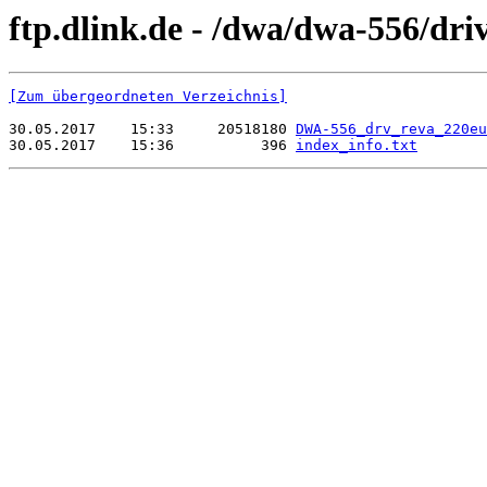
ftp.dlink.de - /dwa/dwa-556/dri
[Zum übergeordneten Verzeichnis]
30.05.2017    15:33     20518180 
DWA-556_drv_reva_220eu
30.05.2017    15:36          396 
index_info.txt