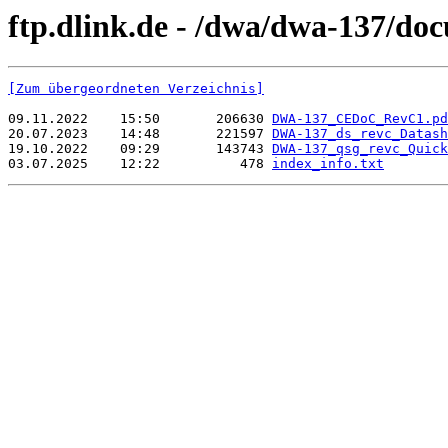
ftp.dlink.de - /dwa/dwa-137/do
[Zum übergeordneten Verzeichnis]
09.11.2022    15:50       206630 
DWA-137_CEDoC_RevC1.pd
20.07.2023    14:48       221597 
DWA-137_ds_revc_Datash
19.10.2022    09:29       143743 
DWA-137_qsg_revc_Quick
03.07.2025    12:22          478 
index_info.txt