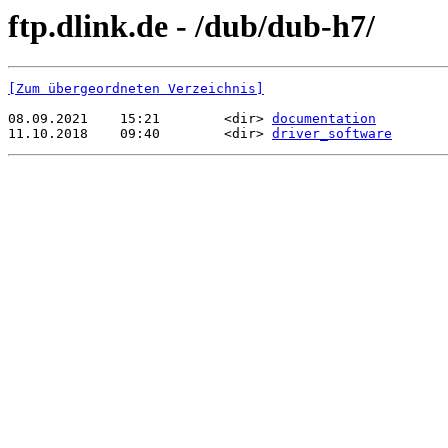
ftp.dlink.de - /dub/dub-h7/
[Zum übergeordneten Verzeichnis]
08.09.2021    15:21        <dir> 
documentation
11.10.2018    09:40        <dir> 
driver_software