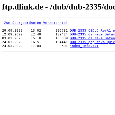
ftp.dlink.de - /dub/dub-2335/d
[Zum übergeordneten Verzeichnis]
29.09.2022    13:02       206731 
DUB-2335_CEDoC_RevA1.p
12.09.2022    12:48       189414 
DUB-2335_ds_reva_Datas
03.03.2023    15:18       160339 
DUB-2335_ds_reva_Daten
24.03.2023    16:51       194441 
DUB-2335_qsg_reva_Quic
24.03.2023    17:04          591 
index_info.txt