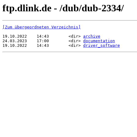
ftp.dlink.de - /dub/dub-2334/
[Zum übergeordneten Verzeichnis]
19.10.2022    14:43        <dir> 
archive
24.03.2023    17:00        <dir> 
documentation
19.10.2022    14:43        <dir> 
driver_software