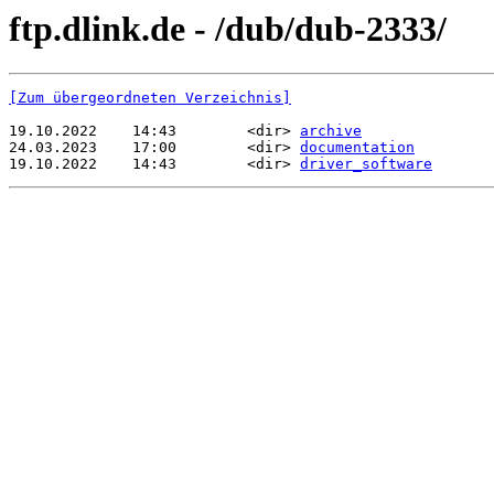
ftp.dlink.de - /dub/dub-2333/
[Zum übergeordneten Verzeichnis]
19.10.2022    14:43        <dir> 
archive
24.03.2023    17:00        <dir> 
documentation
19.10.2022    14:43        <dir> 
driver_software