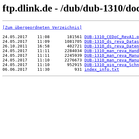
ftp.dlink.de - /dub/dub-1310/d
[Zum übergeordneten Verzeichnis]
24.05.2017    11:08       181561 
DUB-1310_CEDoC_RevA1.p
24.05.2017    11:09      1081705 
DUB-1310_ds_reva_Datas
26.10.2011    16:58       402721 
DUB-1310_ds_reva_Daten
24.05.2017    11:11      2284034 
DUB-1310_man_reva_Hand
24.05.2017    11:11      2245939 
DUB-1310_man_reva_Manu
24.05.2017    11:10      2276673 
DUB-1310_man_reva_Manu
24.05.2017    11:10       952915 
DUB-1310_qig_reva_Schn
06.06.2017    11:30          931 
index_info.txt