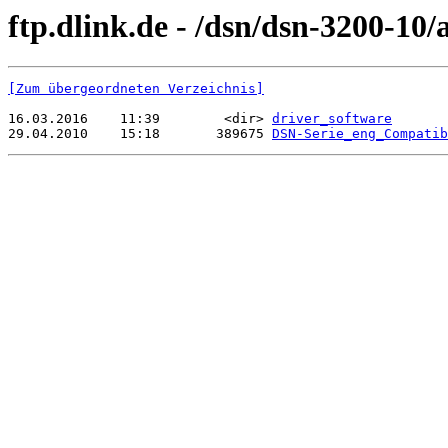
ftp.dlink.de - /dsn/dsn-3200-10/
[Zum übergeordneten Verzeichnis]
16.03.2016    11:39        <dir> 
driver_software
29.04.2010    15:18       389675 
DSN-Serie_eng_Compatib