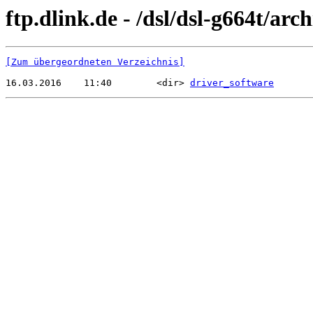
ftp.dlink.de - /dsl/dsl-g664t/arch
[Zum übergeordneten Verzeichnis]
16.03.2016    11:40        <dir> 
driver_software