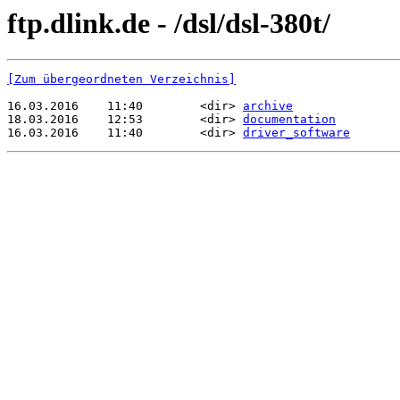
ftp.dlink.de - /dsl/dsl-380t/
[Zum übergeordneten Verzeichnis]
16.03.2016    11:40        <dir> 
archive
18.03.2016    12:53        <dir> 
documentation
16.03.2016    11:40        <dir> 
driver_software