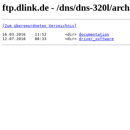
ftp.dlink.de - /dns/dns-320l/arch
[Zum übergeordneten Verzeichnis]
16.03.2016    11:52        <dir> 
documentation
12.07.2018    08:33        <dir> 
driver_software