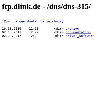
ftp.dlink.de - /dns/dns-315/
[Zum übergeordneten Verzeichnis]
16.03.2016    11:53        <dir> 
archive
02.03.2017    12:22        <dir> 
documentation
02.03.2017    12:28        <dir> 
driver_software