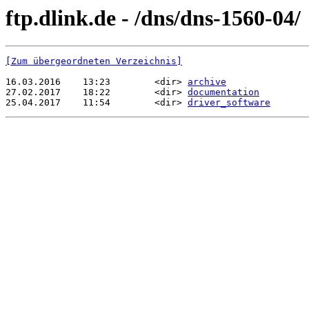
ftp.dlink.de - /dns/dns-1560-04/
[Zum übergeordneten Verzeichnis]
16.03.2016    13:23        <dir> 
archive
27.02.2017    18:22        <dir> 
documentation
25.04.2017    11:54        <dir> 
driver_software