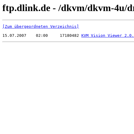
ftp.dlink.de - /dkvm/dkvm-4u/d
[Zum übergeordneten Verzeichnis]
15.07.2007    02:00     17180482 
KVM Vision Viewer 2.0.