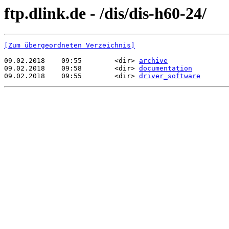
ftp.dlink.de - /dis/dis-h60-24/
[Zum übergeordneten Verzeichnis]
09.02.2018    09:55        <dir> 
archive
09.02.2018    09:58        <dir> 
documentation
09.02.2018    09:55        <dir> 
driver_software