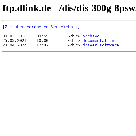
ftp.dlink.de - /dis/dis-300g-8psw
[Zum übergeordneten Verzeichnis]
09.02.2018    09:55        <dir> 
archive
25.05.2021    10:00        <dir> 
documentation
23.04.2024    12:42        <dir> 
driver_software