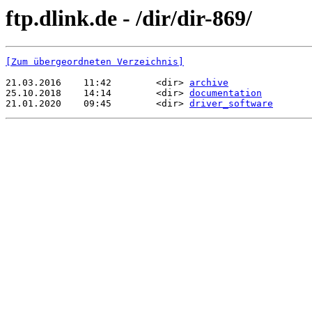
ftp.dlink.de - /dir/dir-869/
[Zum übergeordneten Verzeichnis]
21.03.2016    11:42        <dir> 
archive
25.10.2018    14:14        <dir> 
documentation
21.01.2020    09:45        <dir> 
driver_software