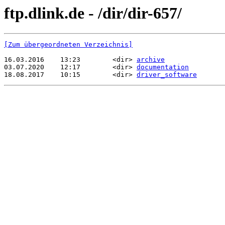
ftp.dlink.de - /dir/dir-657/
[Zum übergeordneten Verzeichnis]
16.03.2016    13:23        <dir> 
archive
03.07.2020    12:17        <dir> 
documentation
18.08.2017    10:15        <dir> 
driver_software