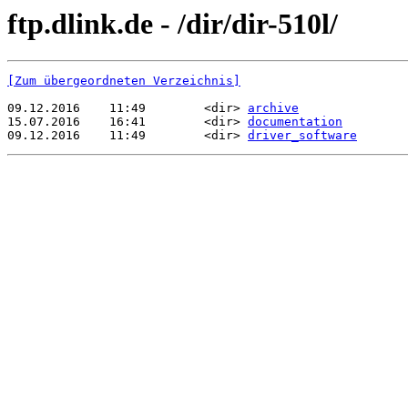
ftp.dlink.de - /dir/dir-510l/
[Zum übergeordneten Verzeichnis]
09.12.2016    11:49        <dir> 
archive
15.07.2016    16:41        <dir> 
documentation
09.12.2016    11:49        <dir> 
driver_software