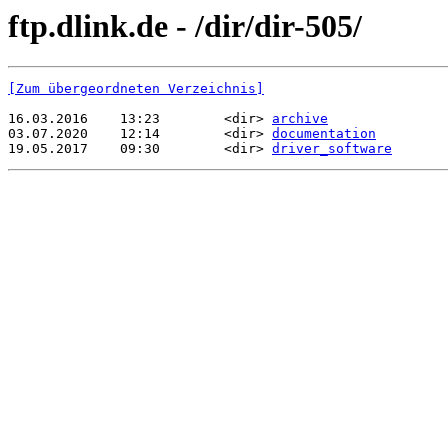
ftp.dlink.de - /dir/dir-505/
[Zum übergeordneten Verzeichnis]
16.03.2016    13:23        <dir> 
archive
03.07.2020    12:14        <dir> 
documentation
19.05.2017    09:30        <dir> 
driver_software