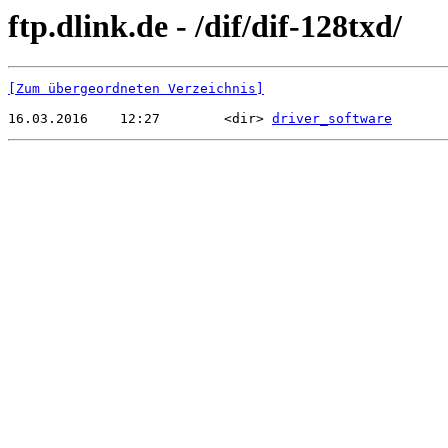
ftp.dlink.de - /dif/dif-128txd/
[Zum übergeordneten Verzeichnis]
16.03.2016    12:27        <dir> 
driver_software