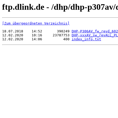
ftp.dlink.de - /dhp/dhp-p307av/
[Zum übergeordneten Verzeichnis]
18.07.2018    14:52       390249 
DHP-P306AV_fw_revd_602
12.02.2020    10:16     23787753 
DHP-xxxAV_sw_revALL_PL
12.02.2020    14:06          400 
index_info.txt