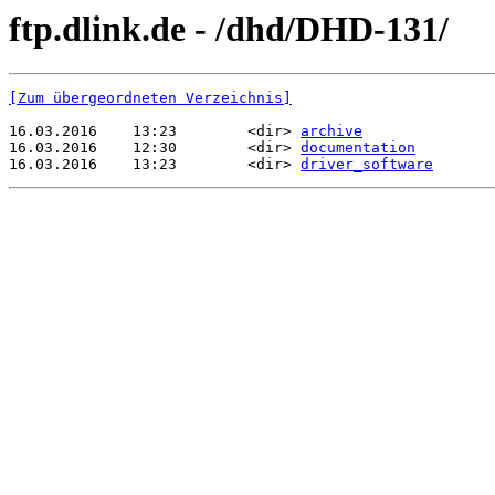
ftp.dlink.de - /dhd/DHD-131/
[Zum übergeordneten Verzeichnis]
16.03.2016    13:23        <dir> 
archive
16.03.2016    12:30        <dir> 
documentation
16.03.2016    13:23        <dir> 
driver_software