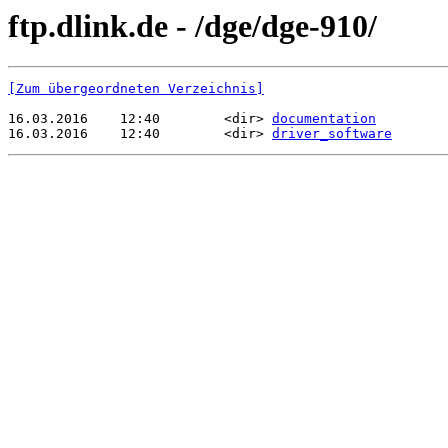
ftp.dlink.de - /dge/dge-910/
[Zum übergeordneten Verzeichnis]
16.03.2016    12:40        <dir> 
documentation
16.03.2016    12:40        <dir> 
driver_software