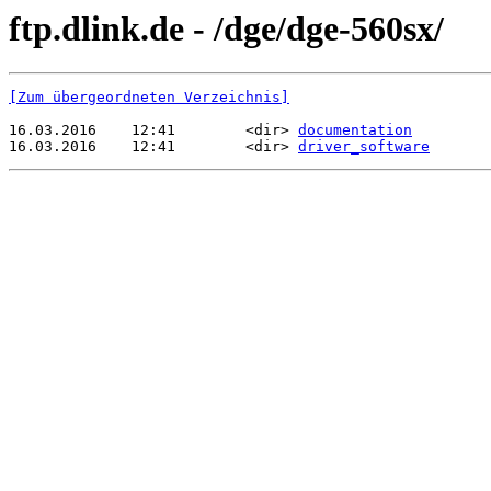
ftp.dlink.de - /dge/dge-560sx/
[Zum übergeordneten Verzeichnis]
16.03.2016    12:41        <dir> 
documentation
16.03.2016    12:41        <dir> 
driver_software