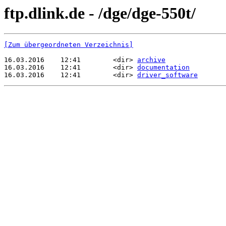
ftp.dlink.de - /dge/dge-550t/
[Zum übergeordneten Verzeichnis]
16.03.2016    12:41        <dir> 
archive
16.03.2016    12:41        <dir> 
documentation
16.03.2016    12:41        <dir> 
driver_software