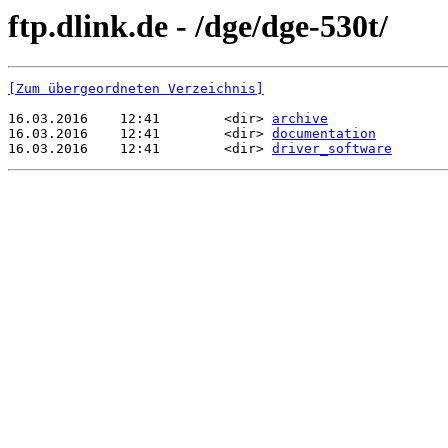
ftp.dlink.de - /dge/dge-530t/
[Zum übergeordneten Verzeichnis]
16.03.2016    12:41        <dir> 
archive
16.03.2016    12:41        <dir> 
documentation
16.03.2016    12:41        <dir> 
driver_software