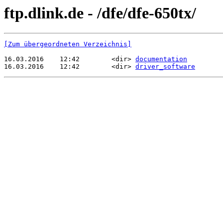
ftp.dlink.de - /dfe/dfe-650tx/
[Zum übergeordneten Verzeichnis]
16.03.2016    12:42        <dir> 
documentation
16.03.2016    12:42        <dir> 
driver_software