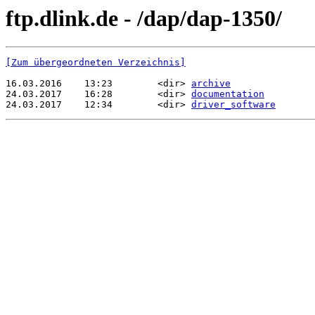
ftp.dlink.de - /dap/dap-1350/
[Zum übergeordneten Verzeichnis]
16.03.2016    13:23        <dir> 
archive
24.03.2017    16:28        <dir> 
documentation
24.03.2017    12:34        <dir> 
driver_software