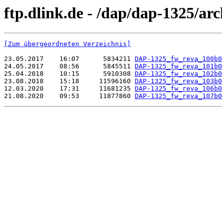
ftp.dlink.de - /dap/dap-1325/arc
[Zum übergeordneten Verzeichnis]
23.05.2017    16:07      5834211 
DAP-1325_fw_reva_100b0
24.05.2017    08:56      5845511 
DAP-1325_fw_reva_101b0
25.04.2018    10:15      5910308 
DAP-1325_fw_reva_102b0
23.08.2018    15:18     11596160 
DAP-1325_fw_reva_103b0
12.03.2020    17:31     11681235 
DAP-1325_fw_reva_106b0
21.08.2020    09:53     11877860 
DAP-1325_fw_reva_107b0