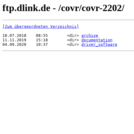
ftp.dlink.de - /covr/covr-2202/
[Zum übergeordneten Verzeichnis]
18.07.2018    08:55        <dir> 
archive
11.11.2019    15:18        <dir> 
documentation
04.09.2020    10:37        <dir> 
driver_software