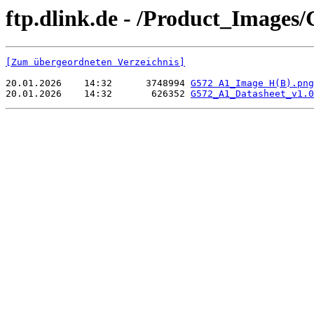
ftp.dlink.de - /Product_Images/
[Zum übergeordneten Verzeichnis]
20.01.2026    14:32      3748994 
G572 A1_Image H(B).png
20.01.2026    14:32       626352 
G572_A1_Datasheet_v1.0