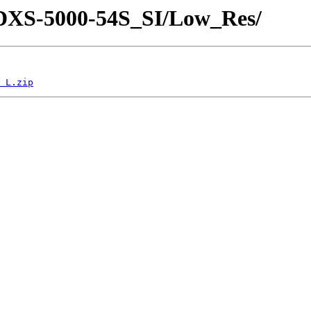
s/DXS-5000-54S_SI/Low_Res/
 L.zip