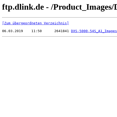
ftp.dlink.de - /Product_Image
[Zum übergeordneten Verzeichnis]
06.03.2019    11:50      2641841 
DXS-5000-54S_A1_Images