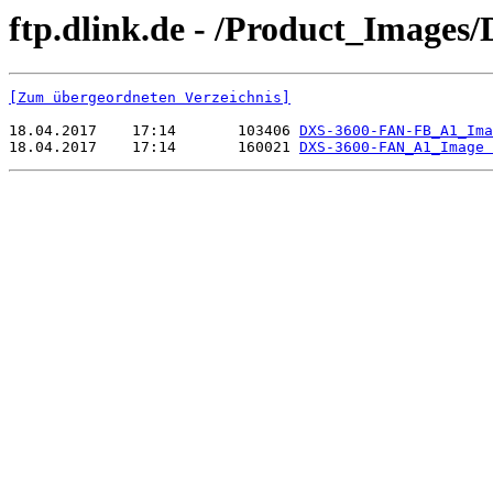
ftp.dlink.de - /Product_Image
[Zum übergeordneten Verzeichnis]
18.04.2017    17:14       103406 
DXS-3600-FAN-FB_A1_Ima
18.04.2017    17:14       160021 
DXS-3600-FAN_A1_Image 