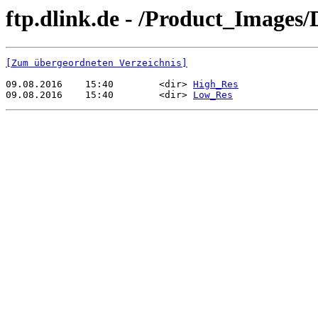
ftp.dlink.de - /Product_Images
[Zum übergeordneten Verzeichnis]
09.08.2016    15:40        <dir> 
High_Res
09.08.2016    15:40        <dir> 
Low_Res