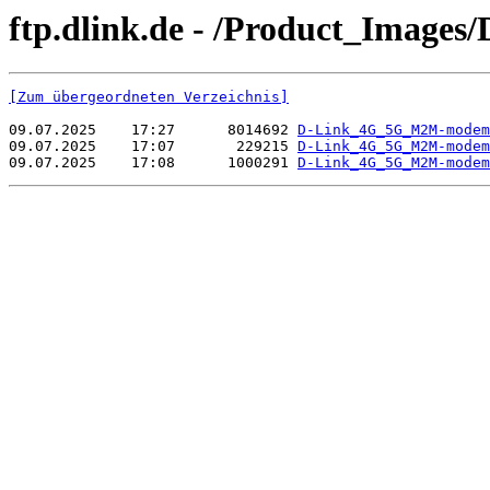
ftp.dlink.de - /Product_Image
[Zum übergeordneten Verzeichnis]
09.07.2025    17:27      8014692 
D-Link_4G_5G_M2M-modem
09.07.2025    17:07       229215 
D-Link_4G_5G_M2M-modem
09.07.2025    17:08      1000291 
D-Link_4G_5G_M2M-modem