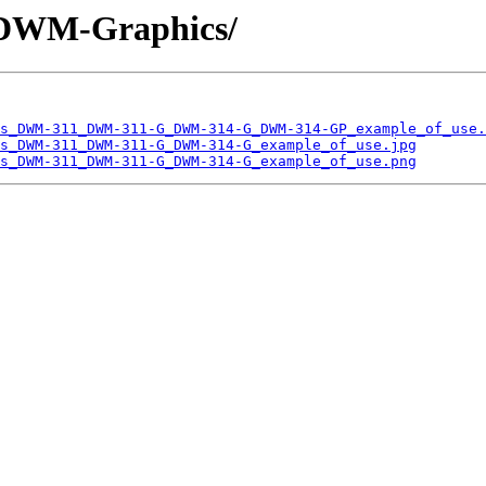
s/DWM-Graphics/
s_DWM-311_DWM-311-G_DWM-314-G_DWM-314-GP_example_of_use.
s_DWM-311_DWM-311-G_DWM-314-G_example_of_use.jpg
s_DWM-311_DWM-311-G_DWM-314-G_example_of_use.png