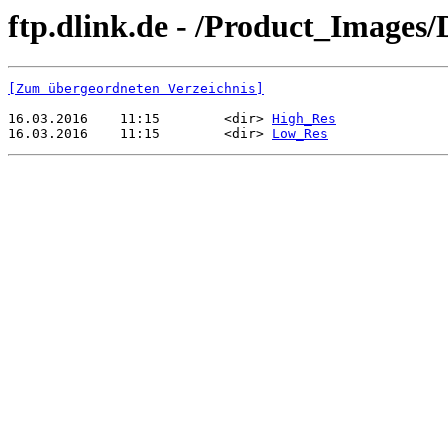
ftp.dlink.de - /Product_Image
[Zum übergeordneten Verzeichnis]
16.03.2016    11:15        <dir> 
High_Res
16.03.2016    11:15        <dir> 
Low_Res