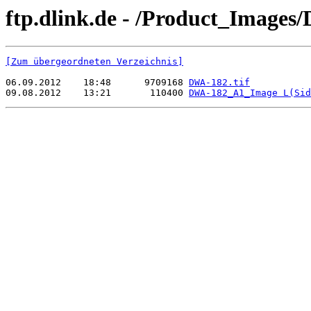
ftp.dlink.de - /Product_Images
[Zum übergeordneten Verzeichnis]
06.09.2012    18:48      9709168 
DWA-182.tif
09.08.2012    13:21       110400 
DWA-182_A1_Image L(Sid