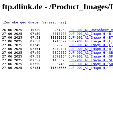
ftp.dlink.de - /Product_Images
[Zum übergeordneten Verzeichnis]
26.06.2025    15:39       251269 
DUF-901_A1_Datasheet_v
27.06.2025    07:50      3713708 
DUF-901_A1_Image H.(B)
27.06.2025    07:51     11111090 
DUF-901_A1_Image H.(BT
27.06.2025    07:53      1916072 
DUF-901_A1_Image H.(F)
27.06.2025    07:49      5329259 
DUF-901_A1_Image H.(L)
27.06.2025    07:51      5349481 
DUF-901_A1_Image H.(R)
27.06.2025    07:49      6899552 
DUF-901_A1_Image H.(SB
27.06.2025    07:59      3578164 
DUF-901_A1_Image H.(SF
27.06.2025    07:52      1453690 
DUF-901_A1_Image H.(SL
27.06.2025    07:59      3367453 
DUF-901_A1_Image H.(SR
27.06.2025    07:51     11545665 
DUF-901_A1_Image H.(T)