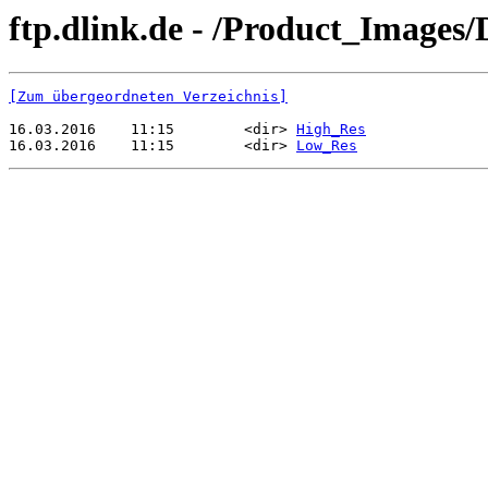
ftp.dlink.de - /Product_Images
[Zum übergeordneten Verzeichnis]
16.03.2016    11:15        <dir> 
High_Res
16.03.2016    11:15        <dir> 
Low_Res