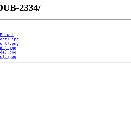
/DUB-2334/
EU.pdf
ont).jpg
ont).png
de).jpg
de).png
e).jpeg