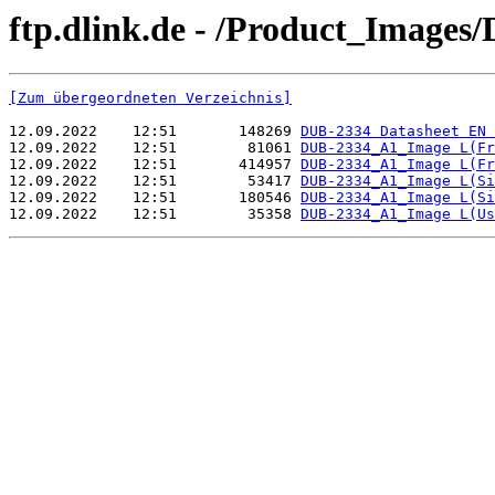
ftp.dlink.de - /Product_Images
[Zum übergeordneten Verzeichnis]
12.09.2022    12:51       148269 
DUB-2334 Datasheet EN 
12.09.2022    12:51        81061 
DUB-2334_A1_Image L(Fr
12.09.2022    12:51       414957 
DUB-2334_A1_Image L(Fr
12.09.2022    12:51        53417 
DUB-2334_A1_Image L(Si
12.09.2022    12:51       180546 
DUB-2334_A1_Image L(Si
12.09.2022    12:51        35358 
DUB-2334_A1_Image L(Us