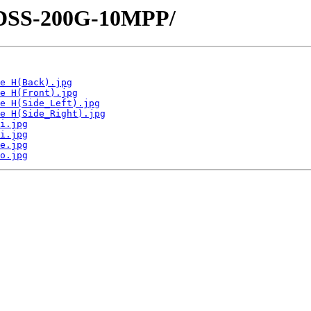
s/DSS-200G-10MPP/
e H(Back).jpg
e H(Front).jpg
e H(Side_Left).jpg
e H(Side_Right).jpg
i.jpg
i.jpg
e.jpg
o.jpg