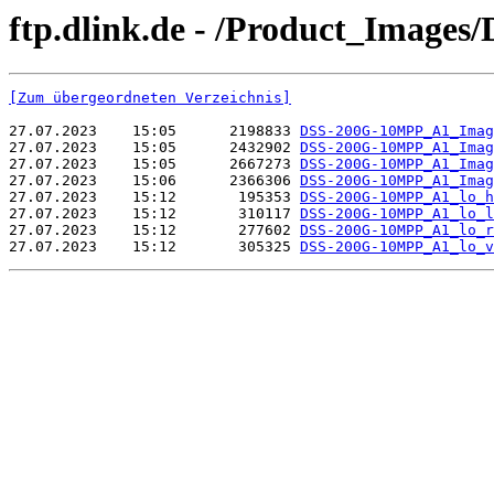
ftp.dlink.de - /Product_Image
[Zum übergeordneten Verzeichnis]
27.07.2023    15:05      2198833 
DSS-200G-10MPP_A1_Imag
27.07.2023    15:05      2432902 
DSS-200G-10MPP_A1_Imag
27.07.2023    15:05      2667273 
DSS-200G-10MPP_A1_Imag
27.07.2023    15:06      2366306 
DSS-200G-10MPP_A1_Imag
27.07.2023    15:12       195353 
DSS-200G-10MPP_A1_lo_h
27.07.2023    15:12       310117 
DSS-200G-10MPP_A1_lo_l
27.07.2023    15:12       277602 
DSS-200G-10MPP_A1_lo_r
27.07.2023    15:12       305325 
DSS-200G-10MPP_A1_lo_v