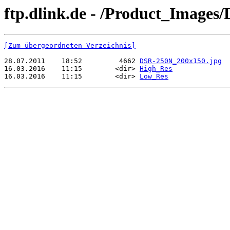
ftp.dlink.de - /Product_Images
[Zum übergeordneten Verzeichnis]
28.07.2011    18:52         4662 
DSR-250N_200x150.jpg
16.03.2016    11:15        <dir> 
High_Res
16.03.2016    11:15        <dir> 
Low_Res