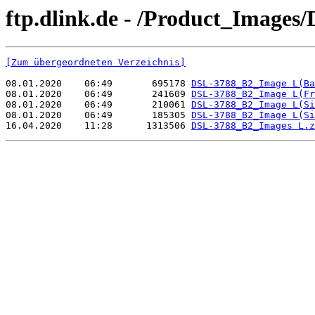
ftp.dlink.de - /Product_Image
[Zum übergeordneten Verzeichnis]
08.01.2020    06:49       695178 
DSL-3788_B2_Image L(Ba
08.01.2020    06:49       241609 
DSL-3788_B2_Image L(Fr
08.01.2020    06:49       210061 
DSL-3788_B2_Image L(Si
08.01.2020    06:49       185305 
DSL-3788_B2_Image L(Si
16.04.2020    11:28      1313506 
DSL-3788_B2_Images L.z